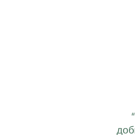
 важно работать ещё
ергичнее, передавая
доб