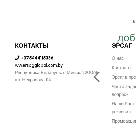
 важно работать ещё
ергичнее, передавая
доб
КОНТАКТЫ
ЭРСАГ
безграничную веру в
+375444115336
ую компанию Эрсаг"
О нас
ww.ersagglobal.com.by
Контакты
Республика Беларусь, г. Минск, 220068,
Эрсаг в пр
ул. Некрасова 114
ОЛЬФ ПЕЧЕНИЦЫН
Часто зад
ЬНЫЙ ДИРЕКТОР РОССИИ
вопросы
Наши банк
реквизиты
Промоакци