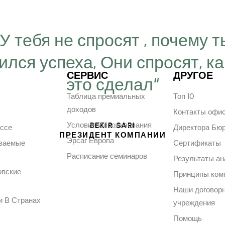
“У тебя не спросят , почему т
ился успеха, Они спросят, ка
СЕРВИС
ДРУГОЕ
это сделал“
Таблица премиальных
Топ 10
доходов
Контакты офи
Условия Использования
BEKIR SARI
ессе
Директора Бю
ПРЕЗИДЕНТ КОМПАНИИ
Эрсаг Европа
аваемые
Сертификаты
Расписание семинаров
Результаты ан
овские
Принципы ком
Наши договор
и В Странах
учреждения
Помощь