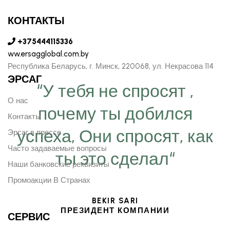
КОНТАКТЫ
+375444115336
ww.ersagglobal.com.by
Республика Беларусь, г. Минск, 220068, ул. Некрасова 114
ЭРСАГ
“У тебя не спросят ,
О нас
почему ты добился
Контакты
успеха, Они спросят, как
Эрсаг в прессе
Часто задаваемые вопросы
ты это сделал“
Наши банковские реквизиты
Промоакции В Странах
BEKIR SARI
ПРЕЗИДЕНТ КОМПАНИИ
СЕРВИС