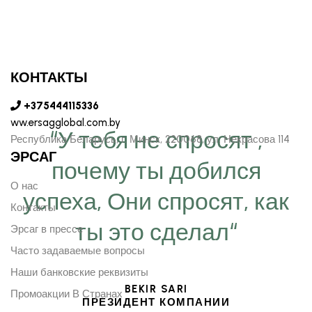
КОНТАКТЫ
+375444115336
ww.ersagglobal.com.by
“У тебя не спросят ,
Республика Беларусь, г. Минск, 220068, ул. Некрасова 114
ЭРСАГ
почему ты добился
О нас
успеха, Они спросят, как
Контакты
ты это сделал“
Эрсаг в прессе
Часто задаваемые вопросы
Наши банковские реквизиты
BEKIR SARI
Промоакции В Странах
ПРЕЗИДЕНТ КОМПАНИИ